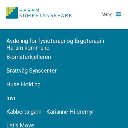
Meny
Avdeling for fysioterapi og Ergoterapi i
Nytt
Haram kommune
Blomsterkjelleren
Brattvåg Synssenter
Om oss
Huse Holding
​Invi
Bedrifter
Kabberta garn - Karianne Hildremyr
Let's Move