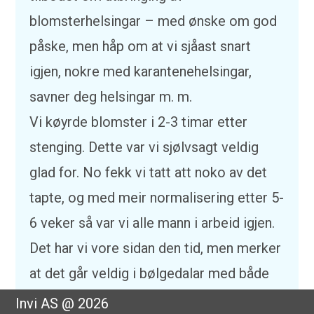
blomsterhelsingar – med ønske om god
påske, men håp om at vi sjåast snart
igjen, nokre med karantenehelsingar,
savner deg helsingar m. m.
Vi køyrde blomster i 2-3 timar etter
stenging. Dette var vi sjølvsagt veldig
glad for. No fekk vi tatt att noko av det
tapte, og med meir normalisering etter 5-
6 veker så var vi alle mann i arbeid igjen.
Det har vi vore sidan den tid, men merker
at det går veldig i bølgedalar med både
sal, dødsfall og besøk i butikk.
Invi AS @ 2026